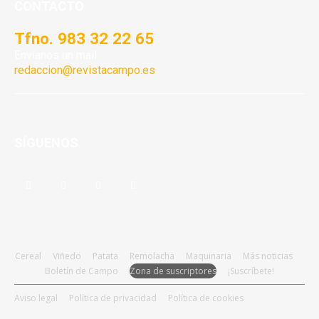
CONTACTO
Tfno. 983 32 22 65
Envíanos un mail:
redaccion@revistacampo.es
SÍGUENOS
Cereal
Viñedo
Patata
Remolacha
Maquinaria
Más noticias
Boletín de Campo
Zona de suscriptores
¡Suscríbete!
Aviso legal
Política de privacidad
Política de cookies