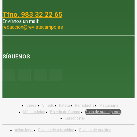
Tfno. 983 32 22 65
Envíanos un mail:
redaccion@revistacampo.es
SÍGUENOS
Cereal
Viñedo
Patata
Remolacha
Maquinaria
Más noticias
Boletín de Campo
Zona de suscriptores
¡Suscríbete!
Aviso legal
Política de privacidad
Política de cookies