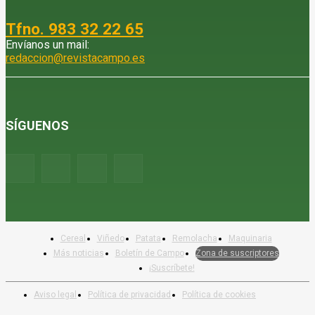
Tfno. 983 32 22 65
Envíanos un mail:
redaccion@revistacampo.es
SÍGUENOS
Cereal
Viñedo
Patata
Remolacha
Maquinaria
Más noticias
Boletín de Campo
Zona de suscriptores
¡Suscríbete!
Aviso legal
Política de privacidad
Política de cookies