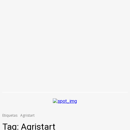
Etiquetas
Agristart
Tag:
Agristart