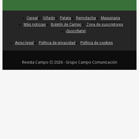
Cereal
Viñedo
Patata
Remolacha
Maquinaria
Más noticias
Boletín de Campo
Zona de suscriptores
¡Suscríbete!
Aviso legal
Política de privacidad
Política de cookies
Revista Campo Ⓒ 2026 - Grupo Campo Comunicación