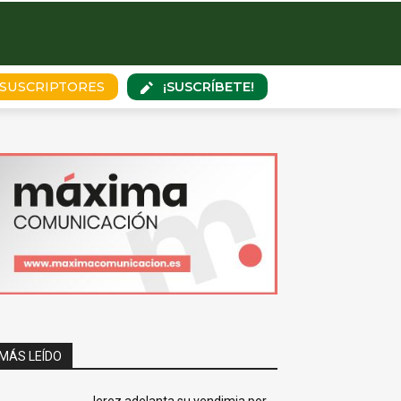
¡SUSCRÍBETE!
SUSCRIPTORES
MÁS LEÍDO
Jerez adelanta su vendimia por