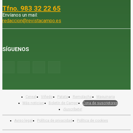
Tfno. 983 32 22 65
Envíanos un mail:
redaccion@revistacampo.es
SÍGUENOS
Cereal
Viñedo
Patata
Remolacha
Maquinaria
Más noticias
Boletín de Campo
Zona de suscriptores
¡Suscríbete!
Aviso legal
Política de privacidad
Política de cookies