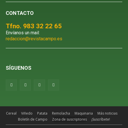
CONTACTO
Tfno. 983 32 22 65
Envíanos un mail:
redaccion@revistacampo.es
SÍGUENOS
Cereal
Viñedo
Patata
Remolacha
Maquinaria
Más noticias
Boletín de Campo
Zona de suscriptores
¡Suscríbete!