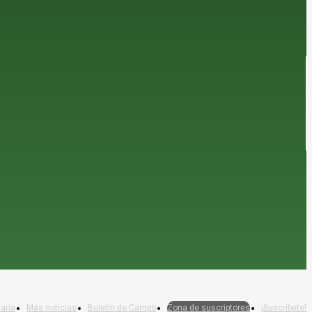
aria
Más noticias
Boletín de Campo
Zona de suscriptores
¡Suscríbete!