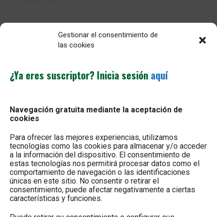
Gestionar el consentimiento de
las cookies
¿Ya eres suscriptor? Inicia sesión
aquí
MÁS LEÍDO
¿Vender el cereal antes de que se pinche
Navegación gratuita mediante la aceptación de
la burbuja?
cookies
8 de agosto de 2026
Para ofrecer las mejores experiencias, utilizamos
tecnologías como las cookies para almacenar y/o acceder
a la información del dispositivo. El consentimiento de
El sector agroalimentario se afianza como
estas tecnologías nos permitirá procesar datos como el
el principal exportador de la economía
comportamiento de navegación o las identificaciones
española
únicas en este sitio. No consentir o retirar el
7 de agosto de 2026
consentimiento, puede afectar negativamente a ciertas
características y funciones.
La araña roja amenaza la cosecha de