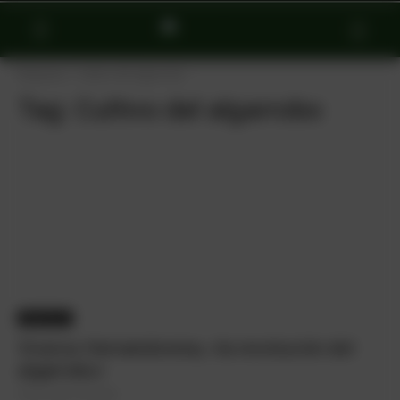
Etiquetas
Cultivo del algarrobo
Tag:
Cultivo del algarrobo
Empresas
Viveros Hernandorena, «la revolución del
algarrobo»
25 de marzo de 2025