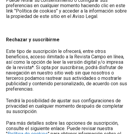
Puede retirar su consentimiento o configurar sus
almendra en el sur
preferencias en cualquier momento haciendo clic en este
7 de agosto de 2026
link "Política de cookies" y acceder a la información sobre
la propiedad de este sitio en el Aviso Legal.
Jerez adelanta su vendimia por las altas
temperaturas
Rechazar y suscribirme
6 de agosto de 2026
Este tipo de suscripción le ofrecerá, entre otros
beneficios, acceso ilimitado a la Revista Campo en línea,
así como la opción de leer la versión digital y/o impresa
de la revista*. Si opta por suscribirse, podrá disfrutar de
navegación en nuestro sitio web sin que nosotros o
terceros podamos rastrear sus actividades o mostrarle
publicidad y contenido personalizado, de acuerdo con sus
preferencias.
Tendrá la posibilidad de ajustar sus configuraciones de
privacidad en cualquier momento después de completar
su suscripción.
Para más detalles sobre las opciones de suscripción,
consulte el siguiente enlace. Puede revisar nuestra
"
Política de cookies
" para obtener información sobre el