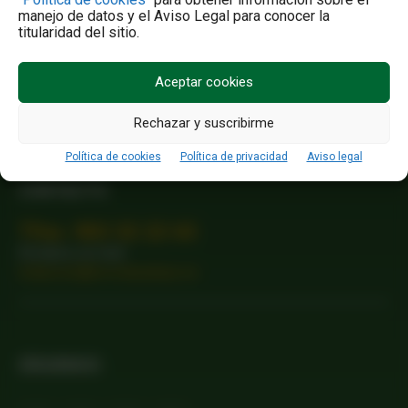
manejo de datos y el Aviso Legal para conocer la
titularidad del sitio.
¿DÓNDE ESTAMOS?
Aceptar cookies
Grupo Campo Comunicación
Calle Almendrera 18-20, Local
Rechazar y suscribirme
47195
Arroyo de la Encomienda, Valladolid
Política de cookies
Política de privacidad
Aviso legal
CONTACTO
Tfno. 983 32 22 65
Envíanos un mail:
redaccion@revistacampo.es
SÍGUENOS