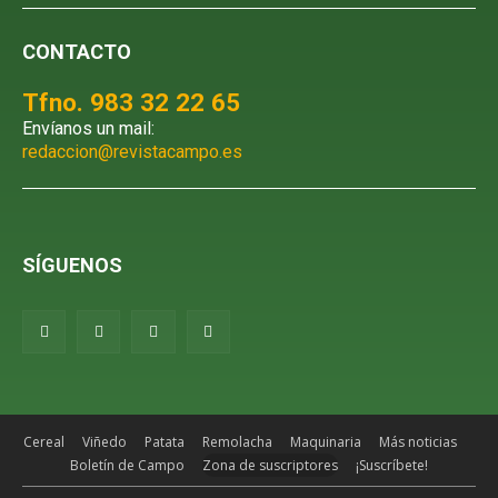
CONTACTO
Tfno. 983 32 22 65
Envíanos un mail:
redaccion@revistacampo.es
SÍGUENOS
Cereal
Viñedo
Patata
Remolacha
Maquinaria
Más noticias
Boletín de Campo
Zona de suscriptores
¡Suscríbete!