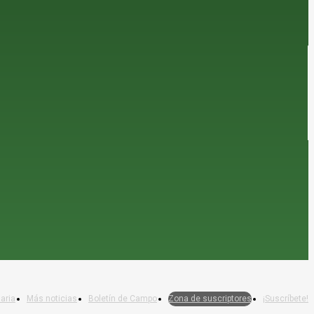
aria
Más noticias
Boletín de Campo
Zona de suscriptores
¡Suscríbete!