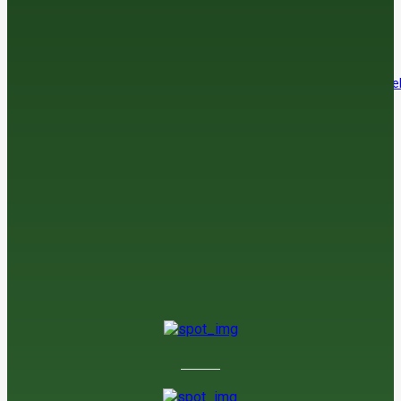
Agaete’
5 de agosto de 2026
Canarias y Comunidad Valenciana encabezan el envejecimiento de
sector
5 de agosto de 2026
La UE, principal mercado para las frutas y hortalizas españolas
5 de agosto de 2026
El sector del ajo alerta de un mercado «muy parado» pese a una
campaña de calidad
5 de agosto de 2026