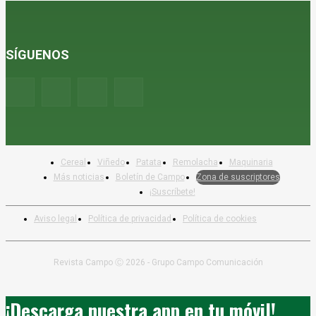
SÍGUENOS
Cereal
Viñedo
Patata
Remolacha
Maquinaria
Más noticias
Boletín de Campo
Zona de suscriptores
¡Suscríbete!
Aviso legal
Política de privacidad
Política de cookies
Revista Campo Ⓒ 2026 - Grupo Campo Comunicación
¡Descarga nuestra app en tu móvil!