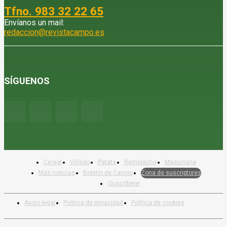
Tfno. 983 32 22 65
Envíanos un mail:
redaccion@revistacampo.es
SÍGUENOS
Cereal
Viñedo
Patata
Remolacha
Maquinaria
Más noticias
Boletín de Campo
Zona de suscriptores
¡Suscríbete!
Aviso legal
Política de privacidad
Política de cookies