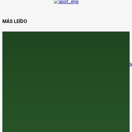
MÁS LEÍDO
¿Vender el cereal antes de que se pinche la burbuja?
8 de agosto de 2026
El sector agroalimentario se afianza como el principal exportador de
economía española
7 de agosto de 2026
La araña roja amenaza la cosecha de almendra en el sur
7 de agosto de 2026
Jerez adelanta su vendimia por las altas temperaturas