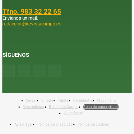
Tfno. 983 32 22 65
Envíanos un mail:
redaccion@revistacampo.es
SÍGUENOS
Cereal
Viñedo
Patata
Remolacha
Maquinaria
Más noticias
Boletín de Campo
Zona de suscriptores
¡Suscríbete!
Aviso legal
Política de privacidad
Política de cookies