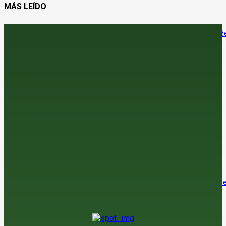
MÁS LEÍDO
El sector agroalimentario se afianza como el principal exportador de
economía española
7 de agosto de 2026
La araña roja amenaza la cosecha de almendra en el sur
7 de agosto de 2026
Jerez adelanta su vendimia por las altas temperaturas
6 de agosto de 2026
El precio del trigo sube en el mercado internacional, con un tímido re
en las lonjas españolas
6 de agosto de 2026