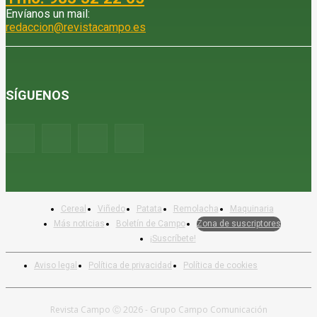
Envíanos un mail:
redaccion@revistacampo.es
SÍGUENOS
Cereal
Viñedo
Patata
Remolacha
Maquinaria
Más noticias
Boletín de Campo
Zona de suscriptores
¡Suscríbete!
Aviso legal
Política de privacidad
Política de cookies
Revista Campo Ⓒ 2026 - Grupo Campo Comunicación