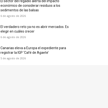
El sector del regadío alerta del impacto
económico de considerar residuos a los
sedimentos de las balsas
6 de agosto de 2026
El verdadero reto ya no es abrir mercados. Es
elegir en cuáles crecer
6 de agosto de 2026
Canarias eleva a Europa el expediente para
registrar la IGP ‘Café de Agaete’
5 de agosto de 2026