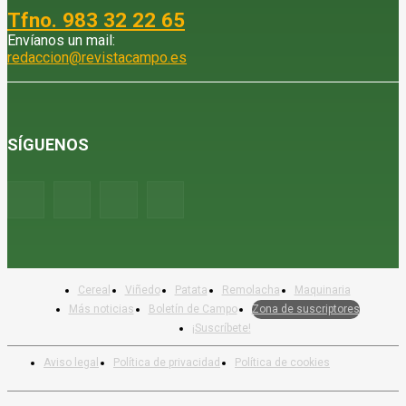
Tfno. 983 32 22 65
Envíanos un mail:
redaccion@revistacampo.es
SÍGUENOS
Cereal
Viñedo
Patata
Remolacha
Maquinaria
Más noticias
Boletín de Campo
Zona de suscriptores
¡Suscríbete!
Aviso legal
Política de privacidad
Política de cookies