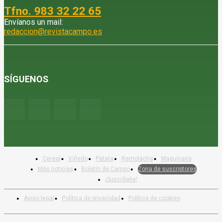
Tfno. 983 32 22 65
Envíanos un mail:
redaccion@revistacampo.es
SÍGUENOS
Cereal
Viñedo
Patata
Remolacha
Maquinaria
Más noticias
Boletín de Campo
Zona de suscriptores
¡Suscríbete!
Aviso legal
Política de privacidad
Política de cookies