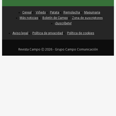
Cereal
Viñedo
Patata
Remolacha
Maquinaria
Más noticias
Boletín de Campo
Zona de suscriptores
¡Suscríbete!
Aviso legal
Política de privacidad
Política de cookies
Revista Campo Ⓒ 2026 - Grupo Campo Comunicación