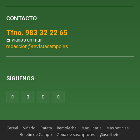
CONTACTO
Tfno. 983 32 22 65
Envíanos un mail:
redaccion@revistacampo.es
SÍGUENOS
Cereal
Viñedo
Patata
Remolacha
Maquinaria
Más noticias
Boletín de Campo
Zona de suscriptores
¡Suscríbete!