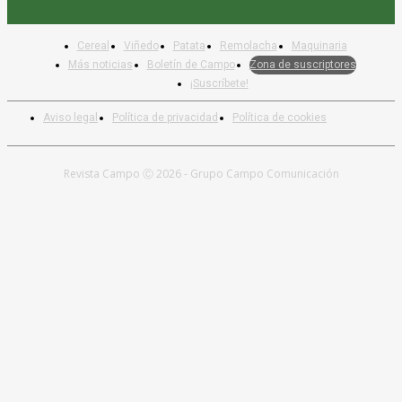
Cereal
Viñedo
Patata
Remolacha
Maquinaria
Más noticias
Boletín de Campo
Zona de suscriptores
¡Suscríbete!
Aviso legal
Política de privacidad
Política de cookies
Revista Campo Ⓒ 2026 - Grupo Campo Comunicación