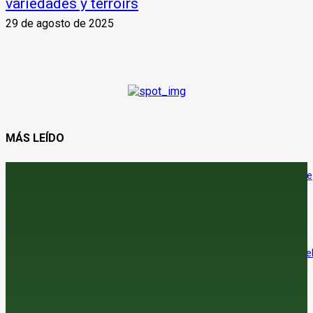
variedades y terroirs
29 de agosto de 2025
MÁS LEÍDO
Canarias eleva a Europa el expediente para registrar la IGP ‘Café de
Agaete’
5 de agosto de 2026
Canarias y Comunidad Valenciana encabezan el envejecimiento de
sector
5 de agosto de 2026