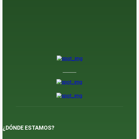
La UE, principal mercado para las frutas y hortalizas españolas
5 de agosto de 2026
El sector del ajo alerta de un mercado «muy parado» pese a una
campaña de calidad
5 de agosto de 2026
¿DÓNDE ESTAMOS?