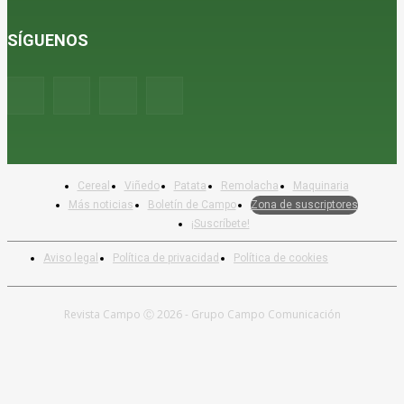
SÍGUENOS
Cereal
Viñedo
Patata
Remolacha
Maquinaria
Más noticias
Boletín de Campo
Zona de suscriptores
¡Suscríbete!
Aviso legal
Política de privacidad
Política de cookies
Revista Campo Ⓒ 2026 - Grupo Campo Comunicación