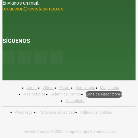
Envíanos un mail:
redaccion@revistacampo.es
SÍGUENOS
Cereal
Viñedo
Patata
Remolacha
Maquinaria
Más noticias
Boletín de Campo
Zona de suscriptores
¡Suscríbete!
Aviso legal
Política de privacidad
Política de cookies
Revista Campo Ⓒ 2026 - Grupo Campo Comunicación