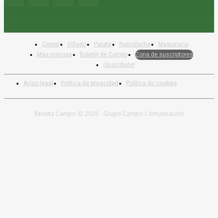
Cereal
Viñedo
Patata
Remolacha
Maquinaria
Más noticias
Boletín de Campo
Zona de suscriptores
¡Suscríbete!
Aviso legal
Política de privacidad
Política de cookies
Revista Campo Ⓒ 2026 - Grupo Campo Comunicación