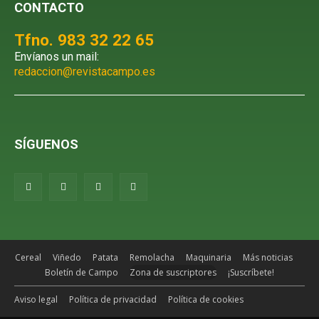
CONTACTO
Tfno. 983 32 22 65
Envíanos un mail:
redaccion@revistacampo.es
SÍGUENOS
Cereal
Viñedo
Patata
Remolacha
Maquinaria
Más noticias
Boletín de Campo
Zona de suscriptores
¡Suscríbete!
Aviso legal
Política de privacidad
Política de cookies