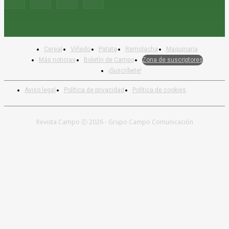
Cereal
Viñedo
Patata
Remolacha
Maquinaria
Más noticias
Boletín de Campo
Zona de suscriptores
¡Suscríbete!
Aviso legal
Política de privacidad
Política de cookies
Revista Campo Ⓒ 2026 - Grupo Campo Comunicación