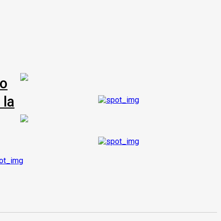
co
 la