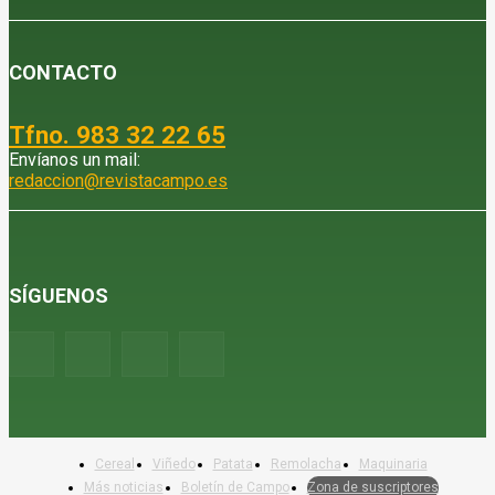
CONTACTO
Tfno. 983 32 22 65
Envíanos un mail:
redaccion@revistacampo.es
SÍGUENOS
Cereal
Viñedo
Patata
Remolacha
Maquinaria
Más noticias
Boletín de Campo
Zona de suscriptores