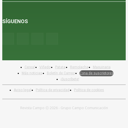
SÍGUENOS
Cereal
Viñedo
Patata
Remolacha
Maquinaria
Más noticias
Boletín de Campo
Zona de suscriptores
¡Suscríbete!
Aviso legal
Política de privacidad
Política de cookies
Revista Campo Ⓒ 2026 - Grupo Campo Comunicación