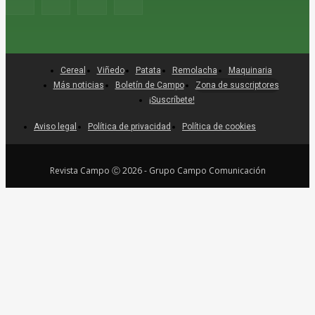
Cereal
Viñedo
Patata
Remolacha
Maquinaria
Más noticias
Boletín de Campo
Zona de suscriptores
¡Suscríbete!
Aviso legal
Política de privacidad
Política de cookies
Revista Campo Ⓒ 2026 - Grupo Campo Comunicación