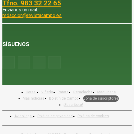
Tfno. 983 32 22 65
Envíanos un mail:
redaccion@revistacampo.es
SÍGUENOS
Cereal
Viñedo
Patata
Remolacha
Maquinaria
Más noticias
Boletín de Campo
Zona de suscriptores
¡Suscríbete!
Aviso legal
Política de privacidad
Política de cookies