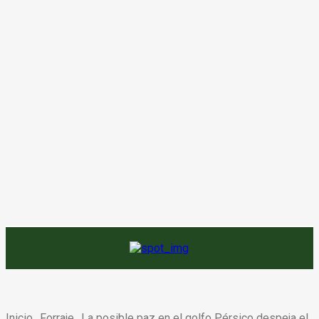
Inicio
Forraje
La posible paz en el golfo Pérsico despeja el