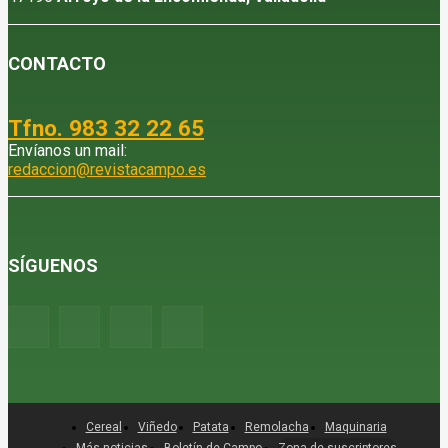
CONTACTO
Tfno. 983 32 22 65
Envíanos un mail:
redaccion@revistacampo.es
SÍGUENOS
Cereal
Viñedo
Patata
Remolacha
Maquinaria
Más noticias
Boletín de Campo
Zona de suscriptores