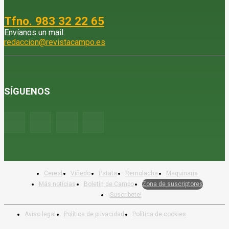
Tfno. 983 32 22 65
Envíanos un mail:
redaccion@revistacampo.es
SÍGUENOS
Cereal
Viñedo
Patata
Remolacha
Maquinaria
Más noticias
Boletín de Campo
Zona de suscriptores
¡Suscríbete!
Aviso legal
Política de privacidad
Política de cookies