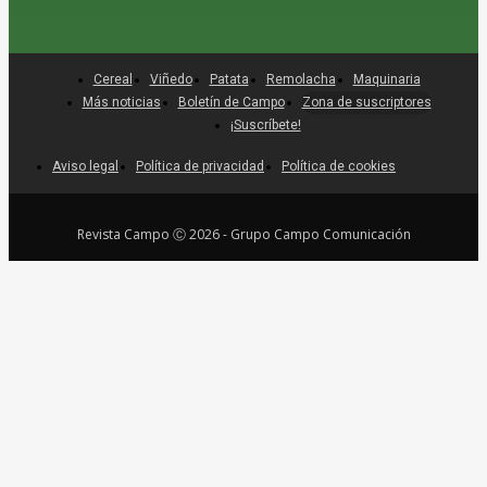
Cereal
Viñedo
Patata
Remolacha
Maquinaria
Más noticias
Boletín de Campo
Zona de suscriptores
¡Suscríbete!
Aviso legal
Política de privacidad
Política de cookies
Revista Campo Ⓒ 2026 - Grupo Campo Comunicación