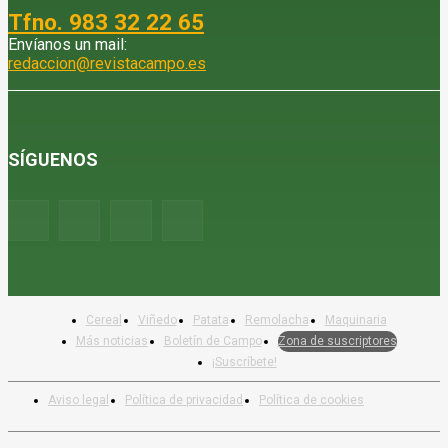
Tfno. 983 32 22 65
Envíanos un mail:
redaccion@revistacampo.es
SÍGUENOS
Cereal
Viñedo
Patata
Remolacha
Maquinaria
Más noticias
Boletín de Campo
Zona de suscriptores
¡Suscríbete!
Aviso legal
Política de privacidad
Política de cookies