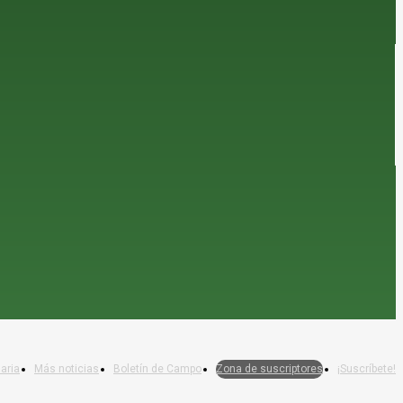
aria
Más noticias
Boletín de Campo
Zona de suscriptores
¡Suscríbete!