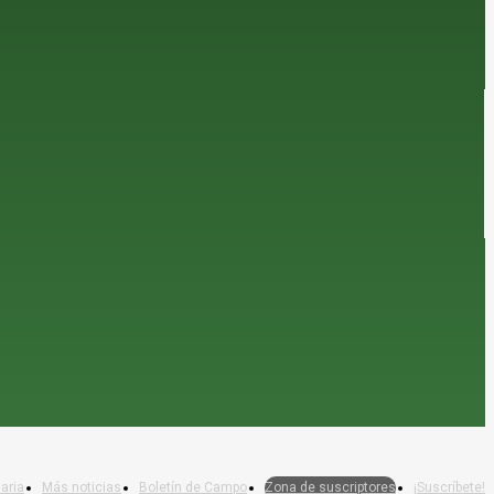
aria
Más noticias
Boletín de Campo
Zona de suscriptores
¡Suscríbete!