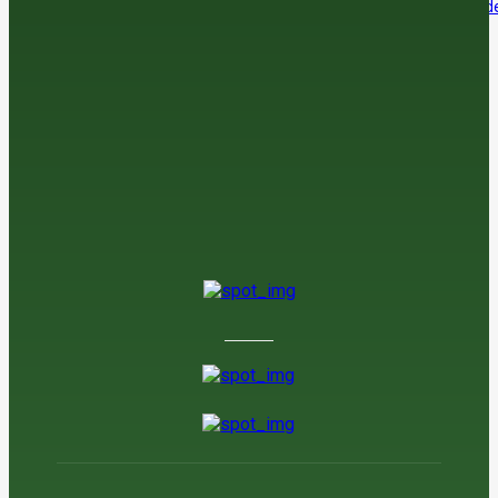
El sector agroalimentario se afianza como el principal exportador de
economía española
7 de agosto de 2026
La araña roja amenaza la cosecha de almendra en el sur
7 de agosto de 2026
Jerez adelanta su vendimia por las altas temperaturas
6 de agosto de 2026