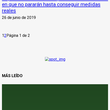
en que no pararán hasta conseguir medidas
reales
26 de junio de 2019
1
2
Página 1 de 2
MÁS LEÍDO
¿Vender el cereal antes de que se pinche la burbuja?
8 de agosto de 2026