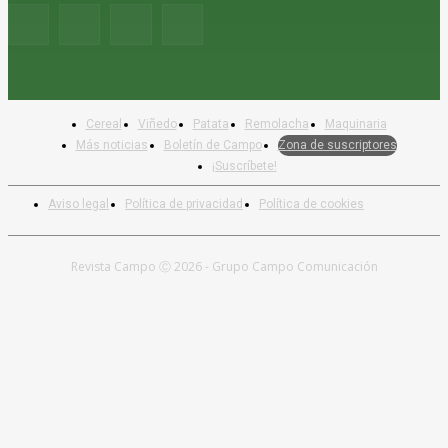
Cereal
Viñedo
Patata
Remolacha
Maquinaria
Más noticias
Boletín de Campo
Zona de suscriptores
¡Suscríbete!
Aviso legal
Política de privacidad
Política de cookies
Revista Campo Ⓒ 2026 - Grupo Campo Comunicación