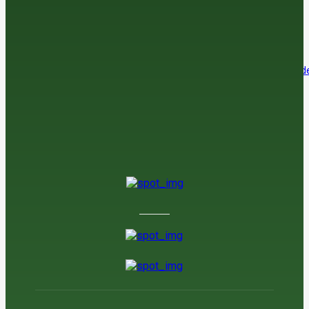
¿Vender el cereal antes de que se pinche la burbuja?
8 de agosto de 2026
El sector agroalimentario se afianza como el principal exportador de
economía española
7 de agosto de 2026
La araña roja amenaza la cosecha de almendra en el sur
7 de agosto de 2026