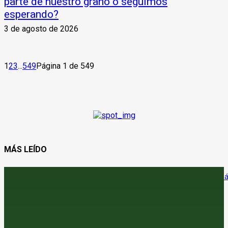
parte de nuestro grano o seguimos
esperando?
3 de agosto de 2026
1
2
3
...
549
Página 1 de 549
MÁS LEÍDO
La certificación del ibérico da un paso adelante con un protocolo m
claro, homogéneo y digital
9 de agosto de 2026