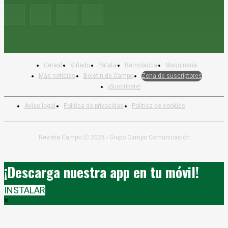
Cereal
Viñedo
Patata
Remolacha
Maquinaria
Más noticias
Boletín de Campo
Zona de suscriptores
¡Suscríbete!
Aviso legal
Política de privacidad
Política de cookies
Revista Campo Ⓒ 2026 - Grupo Campo Comunicación
¡Descarga nuestra app en tu móvil!
INSTALAR
×