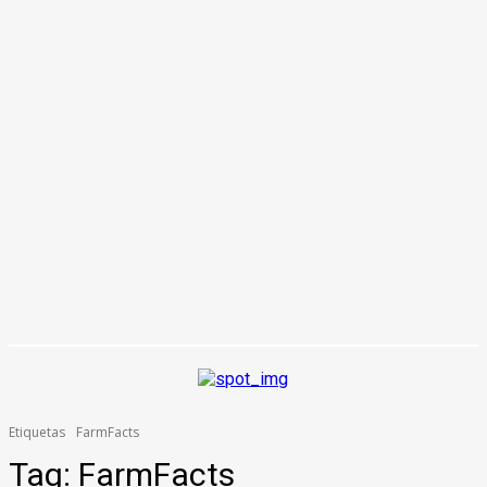
Etiquetas
FarmFacts
Tag:
FarmFacts