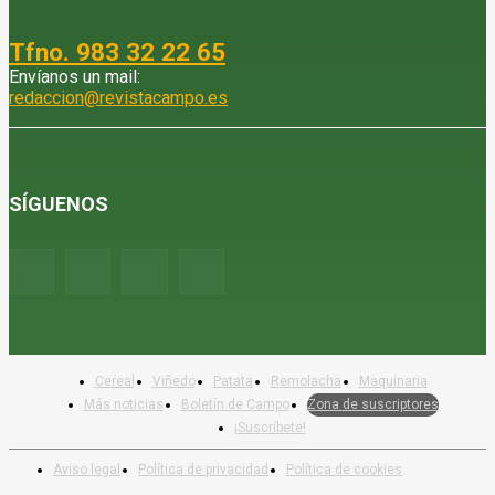
Tfno. 983 32 22 65
Envíanos un mail:
redaccion@revistacampo.es
SÍGUENOS
Cereal
Viñedo
Patata
Remolacha
Maquinaria
Más noticias
Boletín de Campo
Zona de suscriptores
¡Suscríbete!
Aviso legal
Política de privacidad
Política de cookies