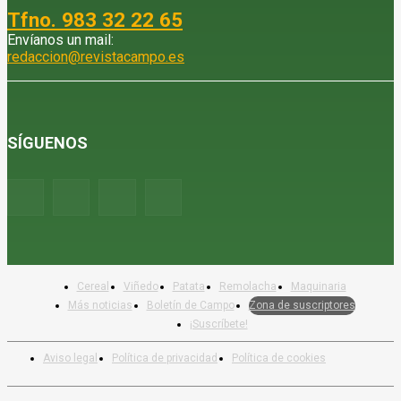
Tfno. 983 32 22 65
Envíanos un mail:
redaccion@revistacampo.es
SÍGUENOS
Cereal
Viñedo
Patata
Remolacha
Maquinaria
Más noticias
Boletín de Campo
Zona de suscriptores
¡Suscríbete!
Aviso legal
Política de privacidad
Política de cookies