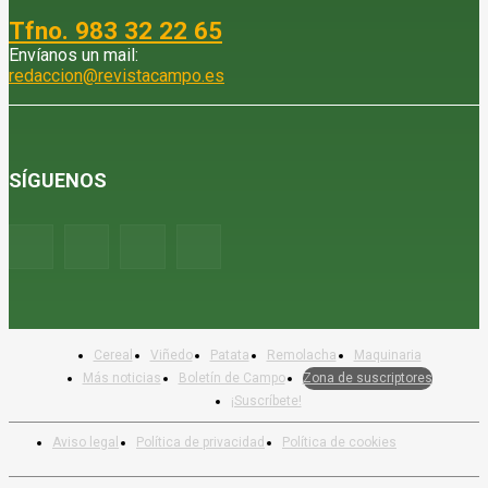
Tfno. 983 32 22 65
Envíanos un mail:
redaccion@revistacampo.es
SÍGUENOS
Cereal
Viñedo
Patata
Remolacha
Maquinaria
Más noticias
Boletín de Campo
Zona de suscriptores
¡Suscríbete!
Aviso legal
Política de privacidad
Política de cookies