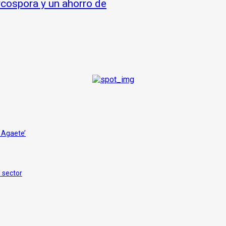
rcospora y un ahorro de
e Agaete’
 sector