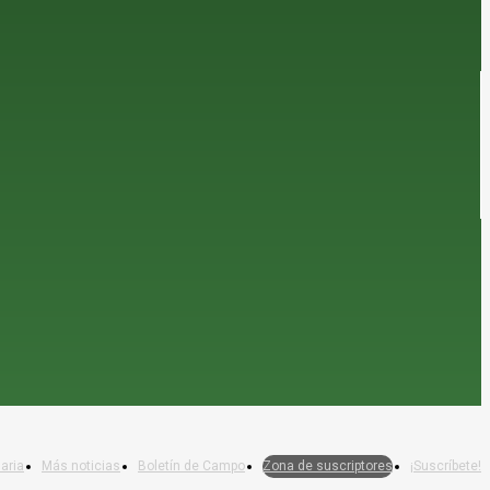
aria
Más noticias
Boletín de Campo
Zona de suscriptores
¡Suscríbete!