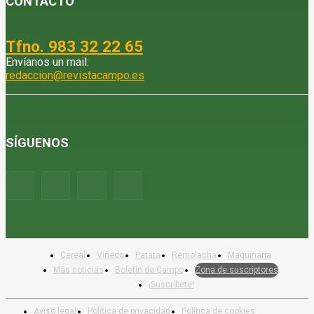
CONTACTO
Tfno. 983 32 22 65
Envíanos un mail:
redaccion@revistacampo.es
SÍGUENOS
Cereal
Viñedo
Patata
Remolacha
Maquinaria
Más noticias
Boletín de Campo
Zona de suscriptores
¡Suscríbete!
Aviso legal
Política de privacidad
Política de cookies