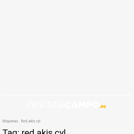
Etiquetas
Red akis cyl
Tag:
red akis cyl