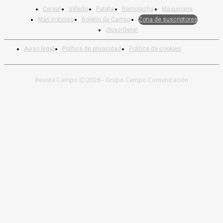
Cereal
Viñedo
Patata
Remolacha
Maquinaria
Más noticias
Boletín de Campo
Zona de suscriptores
¡Suscríbete!
Aviso legal
Política de privacidad
Política de cookies
Revista Campo Ⓒ 2026 - Grupo Campo Comunicación