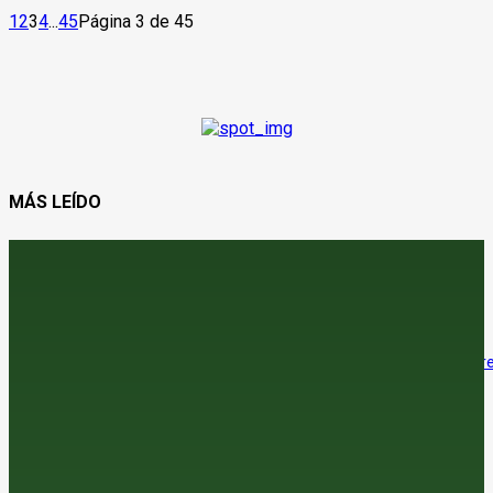
1
2
3
4
...
45
Página 3 de 45
MÁS LEÍDO
Jerez adelanta su vendimia por las altas temperaturas
6 de agosto de 2026
El precio del trigo sube en el mercado internacional, con un tímido re
en las lonjas españolas
6 de agosto de 2026
El sector del regadío alerta del impacto económico de considerar