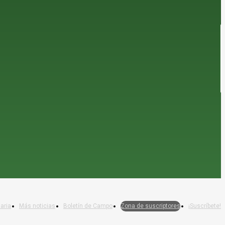
aria
Más noticias
Boletín de Campo
Zona de suscriptores
¡Suscríbete!