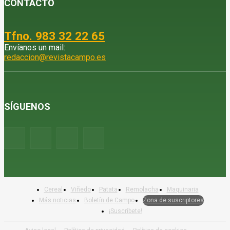
CONTACTO
Tfno. 983 32 22 65
Envíanos un mail:
redaccion@revistacampo.es
SÍGUENOS
Cereal
Viñedo
Patata
Remolacha
Maquinaria
Más noticias
Boletín de Campo
Zona de suscriptores
¡Suscríbete!