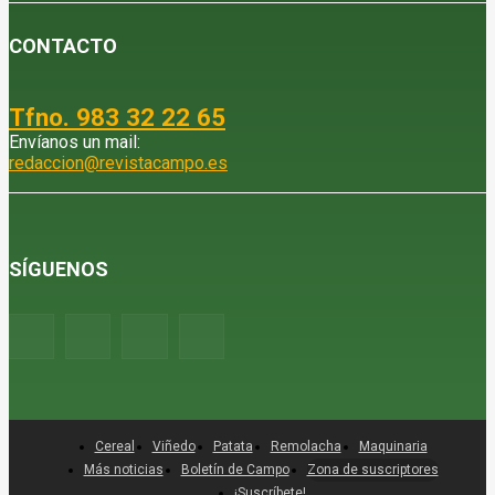
CONTACTO
Tfno. 983 32 22 65
Envíanos un mail:
redaccion@revistacampo.es
SÍGUENOS
Cereal
Viñedo
Patata
Remolacha
Maquinaria
Más noticias
Boletín de Campo
Zona de suscriptores
¡Suscríbete!