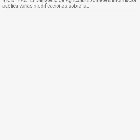
Inicio
PAC
El Ministerio de Agricultura somete a información
pública varias modificaciones sobre la...