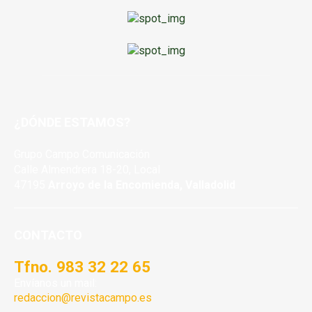
¿DÓNDE ESTAMOS?
Grupo Campo Comunicación
Calle Almendrera 18-20, Local
47195
Arroyo de la Encomienda, Valladolid
CONTACTO
Tfno. 983 32 22 65
Envíanos un mail:
redaccion@revistacampo.es