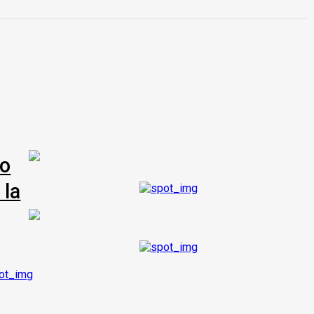
co
 la